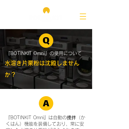
『BOTINKIT Omni』の使用について
水溶き片栗粉は沈殿しません
か？
『BOTINKIT Omni』は自動の攪拌（か
くはん）機能を装備しており、常に安