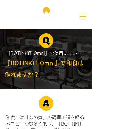
『BOTINKIT Omni』の使用について
『BOTINKIT Omni』で和食は
作れますか？
和食には「炒め煮」の調理工程を経る
メニューが数多くあり、『BOTINKIT