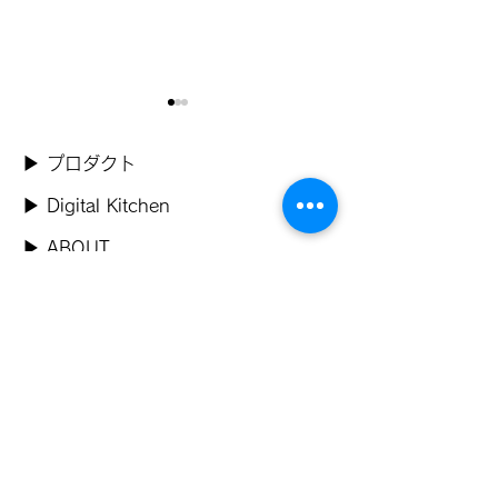
​▶ プロダクト
​▶ Digital Kitchen
​▶ ABOUT
『36Kr Japan in
「第53回国際
​▶ お知らせ
partnership with 日本経
ストランショー
▶ よくあるご質問
済新聞』掲載のお知らせ
▶ レシピ
▶ 導入事例
​▶ お問い合わせ